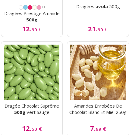
Dragées
avola
500g
+1
Dragées Prestige Amande
500g
12.
21.
€
€
90
90
Dragée Chocolat Suprême
Amandes Enrobées De
500g
Vert Sauge
Chocolat Blanc Et Miel 250g
12.
7.
€
€
50
99