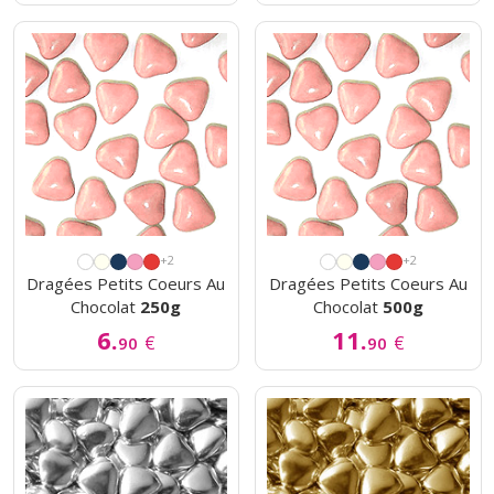
+2
+2
Dragées Petits Coeurs Au
Dragées Petits Coeurs Au
Chocolat
250g
Chocolat
500g
6.
11.
€
€
90
90