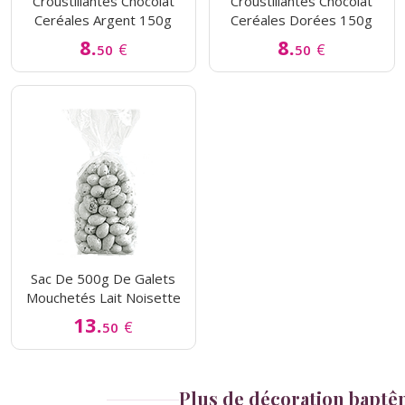
Croustillantes Chocolat
Croustillantes Chocolat
Ceréales Argent 150g
Ceréales Dorées 150g
8.
8.
€
€
50
50
Sac De 500g De Galets
Mouchetés Lait Noisette
13.
€
50
Plus de décoration bapt