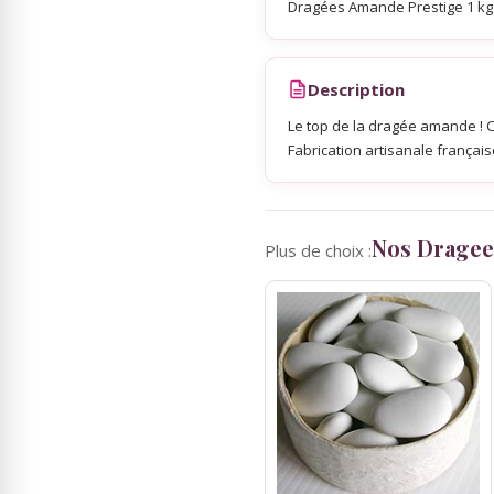
Dragées Amande Prestige 1 kg
Sky Lanterns
Description
Rubans Tulle Organdi
Le top de la dragée amande ! 
Fabrication artisanale français
Scrapbooking, Loisirs Créatifs
Nos Dragee
Plus de choix :