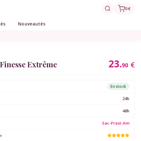
0 €
tés
Nouveautés
23.
Finesse Extrême
€
90
En stock
24h
48h
Sac-Prest-Am
ée