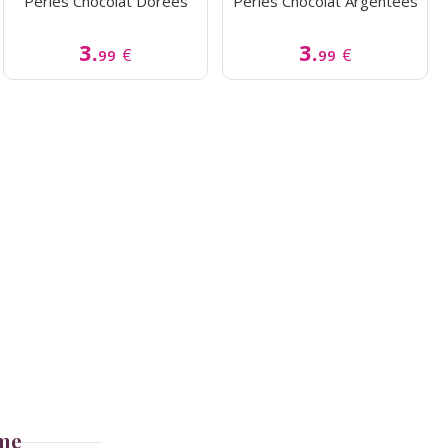
Perles Chocolat Dorées
Perles Chocolat Argentées
3.
3.
€
€
99
99
ême