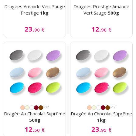
Dragées Amande Vert Sauge
Dragées Prestige Amande
Prestige
1kg
Vert Sauge
500g
23.
12.
€
€
90
90
+12
+12
Dragée Au Chocolat Suprême
Dragée Au Chocolat Suprême
500g
1kg
12.
23.
€
€
50
95