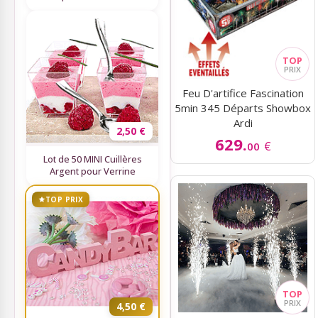
Sky Lanterns
Rubans Tulle Organdi
Feu D'artifice Fascination
5min 345 Départs Showbox
Scrapbooking, Loisirs Créatifs
Ardi
2,50 €
629.
€
00
Lot de 50 MINI Cuillères
Argent pour Verrine
TOP PRIX
4,50 €