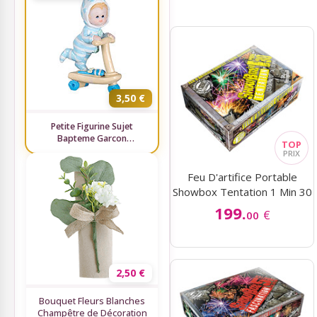
Gâteaux bonbons, bouquets
Ambiance Thème Vintage
bonbons
Boîtes de chocolats
Ambiance Thème Mer
3,50 €
Etiquettes Personnalisées
Baby Shower
Petite Figurine Sujet
Bapteme Garcon
Vaisselle, Cocktail, Mise en
Ruban Personnalisé
Trottinette x1
Bouche
Feu D'artifice Portable
Rubans Tulle Organdi
Articles Fluo
Showbox Tentation 1 Min 30
199.
€
00
Scrapbooking, Loisirs Créatifs
Déco salle baptême
Fleurs, Décoration Florale
2,50 €
Bouquet Fleurs Blanches
Feux d'artifices
Champêtre de Décoration