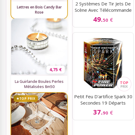
2 Systèmes De Tir Jets De
Lettres en Bois Candy Bar
Scène Avec Télécommande
Rose
49.
€
50
4,75 €
La Guirlande Boules Perles
Métalisées 8m50
Petit Feu D'artifice Spark 30
TOP PRIX
Secondes 19 Départs
37.
€
90