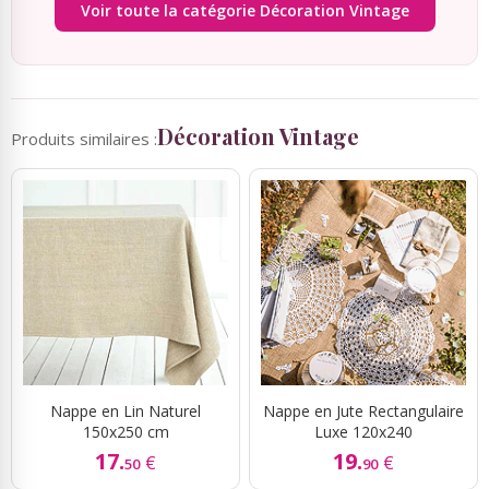
Voir toute la catégorie Décoration Vintage
Gâteaux bonbons, bouquets
Ambiance Thème Vintage
bonbons
Boîtes de chocolats
Ambiance Thème Mer
Décoration Vintage
Produits similaires :
Etiquettes Personnalisées
Baby Shower
Vaisselle, Cocktail, Mise en
Ruban Personnalisé
Bouche
Rubans Tulle Organdi
Articles Fluo
Scrapbooking, Loisirs Créatifs
Déco salle baptême
Nappe en Lin Naturel
Nappe en Jute Rectangulaire
Fleurs, Décoration Florale
150x250 cm
Luxe 120x240
17.
19.
€
€
50
90
Feux d'artifices