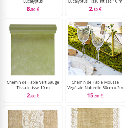
Eucalyptus
Eucalyptus Tissu Intissé 10 m
8.
2.
€
€
50
80
Chemin de Table Vert Sauge
Chemin de Table Mousse
Tissu Intissé 10 m
Végétale Naturelle 30cm x 2m
2.
15.
€
€
80
90