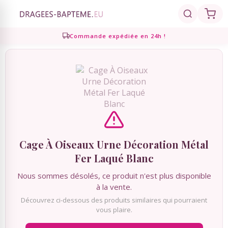
Commande expédiée en 24h !
Click and Collect en 2h gratuit !
Retour
Retour
Retour
Retour
Retour
Dragées
Présentations
Décoration
Personnalisé
Cadeaux Invités
Dragées coeur
Compositions de dragées
Décoration de table
Contenants personnalisés
Cadeaux Invités
Dragées amande - chocolat
Marque-places, Pinces,
Brochettes bonbons, bouquets
Echantillons de dragées
Etiquettes Personnalisées
Chevalets
bonbons
Cage À Oiseaux Urne Décoration Métal
Présentoirs à dragées
Ruban Personnalisé
Bougies de décoration
Mignonettes Alcool
Fer Laqué Blanc
Nous sommes désolés, ce produit n'est plus disponible
Contenants dragées
Serviettes personnalisées
Décoration de gâteaux
à la vente.
Découvrez ci-dessous des produits similaires qui pourraient
vous plaire.
Candy Bar, Bar à bonbons
Ambiance Thème Candy Bar