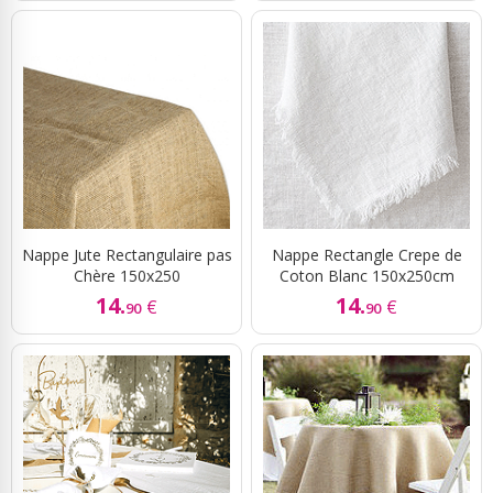
Sky Lanterns
Rubans Tulle Organdi
Scrapbooking, Loisirs Créatifs
Nappe Jute Rectangulaire pas
Nappe Rectangle Crepe de
Chère 150x250
Coton Blanc 150x250cm
14.
14.
€
€
90
90