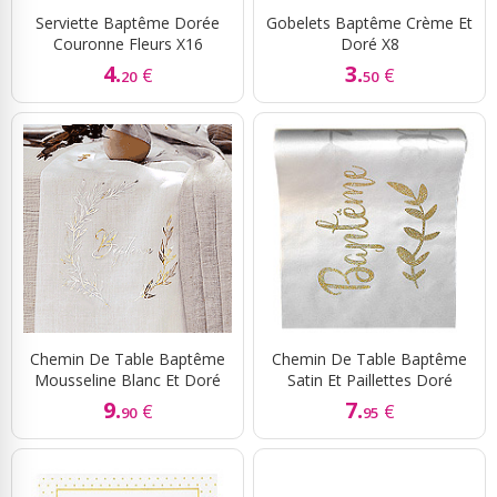
Serviette Baptême Dorée
Gobelets Baptême Crème Et
Couronne Fleurs X16
Doré X8
4.
3.
€
€
20
50
Chemin De Table Baptême
Chemin De Table Baptême
Mousseline Blanc Et Doré
Satin Et Paillettes Doré
9.
7.
€
€
90
95