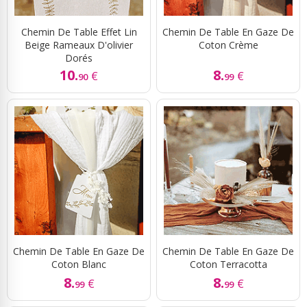
Chemin De Table Effet Lin
Chemin De Table En Gaze De
Beige Rameaux D'olivier
Coton Crème
Dorés
10.
8.
€
€
90
99
Chemin De Table En Gaze De
Chemin De Table En Gaze De
Coton Blanc
Coton Terracotta
8.
8.
€
€
99
99