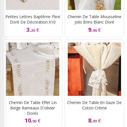
Petites Lettres Baptême Plexi
Chemin De Table Mousseline
Doré De Décoration X10
Jolis Brins Blanc Doré
3.
9.
€
€
20
90
Chemin De Table Effet Lin
Chemin De Table En Gaze De
Beige Rameaux D'olivier
Coton Crème
Dorés
10.
8.
€
€
90
99