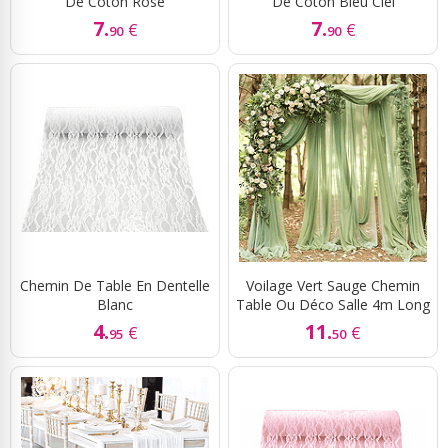
De Coton Rose
De Coton Bleu Ciel
7.
7.
€
€
90
90
Chemin De Table En Dentelle
Voilage Vert Sauge Chemin
Blanc
Table Ou Déco Salle 4m Long
4.
11.
€
€
95
50