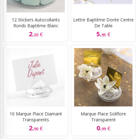
12 Stickers Autocollants
Lettre Baptême Dorée Centre
Ronds Baptême Blanc
De Table
2.
5.
€
€
30
95
10 Marque Place Diamant
Marque Place Soliflore
Transparents
Transparent
2.
0.
€
€
90
99