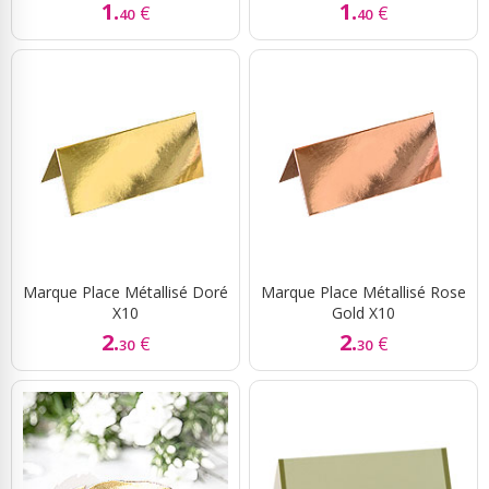
1.
1.
€
€
40
40
Marque Place Métallisé Doré
Marque Place Métallisé Rose
X10
Gold X10
2.
2.
€
€
30
30