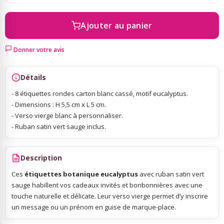
Ajouter au panier
Sky Lanterns
Donner votre avis
Rubans Tulle Organdi
Détails
Scrapbooking, Loisirs Créatifs
- 8 étiquettes rondes carton blanc cassé, motif eucalyptus.
- Dimensions : H 5,5 cm x L 5 cm.
- Verso vierge blanc à personnaliser.
- Ruban satin vert sauge inclus.
Description
Ces
étiquettes botanique eucalyptus
avec ruban satin vert
sauge habillent vos cadeaux invités et bonbonnières avec une
touche naturelle et délicate. Leur verso vierge permet d’y inscrire
un message ou un prénom en guise de marque-place.