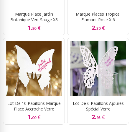
Marque Place Jardin
Marque Places Tropical
Botanique Vert Sauge X8
Flamant Rose X 6
1.
2.
€
€
80
30
Lot De 10 Papillons Marque
Lot De 6 Papillons Ajourés
Place Accroche Verre
Spécial Verre
1.
2.
€
€
00
95