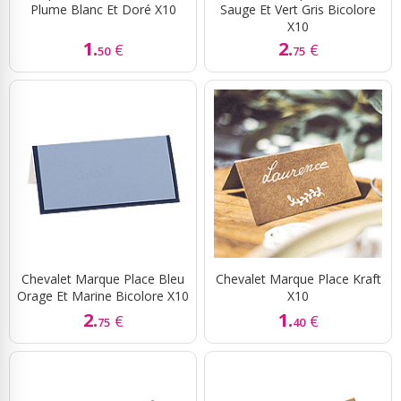
Plume Blanc Et Doré X10
Sauge Et Vert Gris Bicolore
X10
1.
2.
€
€
50
75
Chevalet Marque Place Bleu
Chevalet Marque Place Kraft
Orage Et Marine Bicolore X10
X10
2.
1.
€
€
75
40