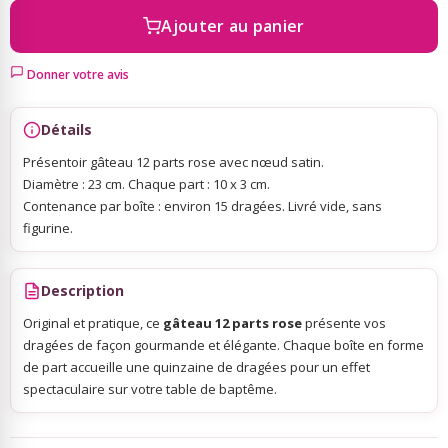
Ajouter au panier
Sky Lanterns
Donner votre avis
Rubans Tulle Organdi
Détails
Présentoir gâteau 12 parts rose avec nœud satin.
Scrapbooking, Loisirs Créatifs
Diamètre : 23 cm. Chaque part : 10 x 3 cm.
Contenance par boîte : environ 15 dragées. Livré vide, sans
figurine.
Description
Original et pratique, ce
gâteau 12 parts rose
présente vos
dragées de façon gourmande et élégante. Chaque boîte en forme
de part accueille une quinzaine de dragées pour un effet
spectaculaire sur votre table de baptême.