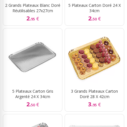
2 Grands Plateaux Blanc Doré
5 Plateaux Carton Doré 24 X
Réutilisables 27x27cm
34cm
2.
2.
€
€
95
50
5 Plateaux Carton Gris
3 Grands Plateaux Carton
Argenté 24 X 34cm
Doré 28 X 42cm
2.
3.
€
€
50
95