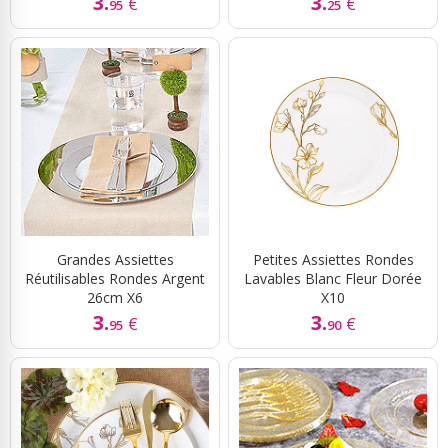
3.
3.
€
€
95
25
Grandes Assiettes
Petites Assiettes Rondes
Réutilisables Rondes Argent
Lavables Blanc Fleur Dorée
26cm X6
X10
3.
3.
€
€
95
90