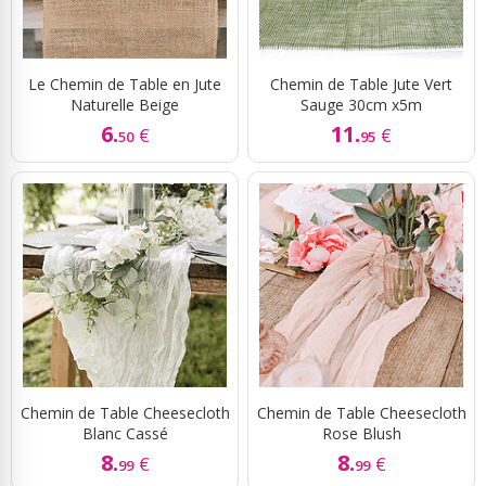
Le Chemin de Table en Jute
Chemin de Table Jute Vert
Naturelle Beige
Sauge 30cm x5m
6.
11.
€
€
50
95
Chemin de Table Cheesecloth
Chemin de Table Cheesecloth
Blanc Cassé
Rose Blush
8.
8.
€
€
99
99