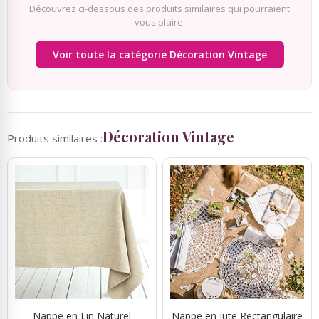
Découvrez ci-dessous des produits similaires qui pourraient
Gâteaux bonbons, bouquets
vous plaire.
Ambiance Thème Vintage
bonbons
Voir toute la catégorie Décoration Vintage
Boîtes de chocolats
Ambiance Thème Mer
Etiquettes Personnalisées
Baby Shower
Décoration Vintage
Produits similaires :
Vaisselle, Cocktail, Mise en
Ruban Personnalisé
Bouche
Rubans Tulle Organdi
Articles Fluo
Scrapbooking, Loisirs Créatifs
Déco salle baptême
Fleurs, Décoration Florale
Feux d'artifices
Nappe en Lin Naturel
Nappe en Jute Rectangulaire