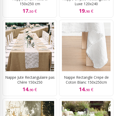
150x250 cm
Luxe 120x240
17.
19.
€
€
50
90
Sky Lanterns
Rubans Tulle Organdi
Scrapbooking, Loisirs Créatifs
Nappe Jute Rectangulaire pas
Nappe Rectangle Crepe de
Chère 150x250
Coton Blanc 150x250cm
14.
14.
€
€
90
90