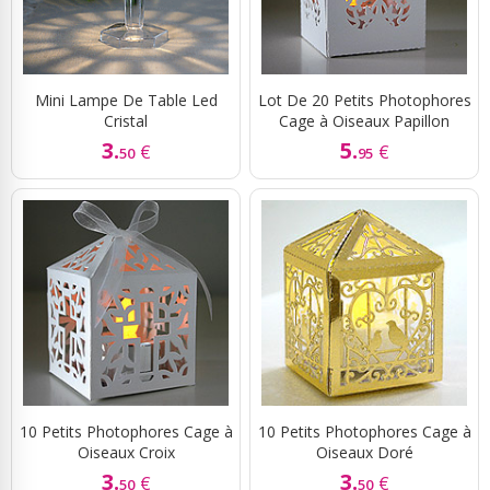
Mini Lampe De Table Led
Lot De 20 Petits Photophores
Cristal
Cage à Oiseaux Papillon
3.
5.
€
€
50
95
10 Petits Photophores Cage à
10 Petits Photophores Cage à
Oiseaux Croix
Oiseaux Doré
3.
3.
€
€
50
50