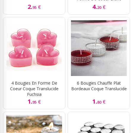
2.
4.
€
€
95
20
4 Bougies En Forme De
6 Bougies Chauffe Plat
Coeur Coque Translucide
Bordeaux Coque Translucide
Fuchsia
1.
1.
€
€
95
80