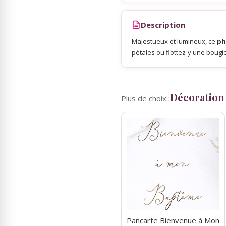
Description
Sky Lanterns
Majestueux et lumineux, ce
ph
pétales ou flottez-y une bougi
Rubans Tulle Organdi
Scrapbooking, Loisirs Créatifs
Décoration
Plus de choix :
Pancarte Bienvenue à Mon