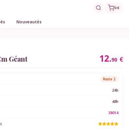
0 €
tés
Nouveautés
12.
 Cm Géant
€
90
Reste 2
24h
48h
38014
it