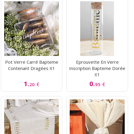
Pot Verre Carré Bapteme
Eprouvette En Verre
Contenant Dragées X1
Inscription Bapteme Dorée
X1
1.
0.
€
€
20
95