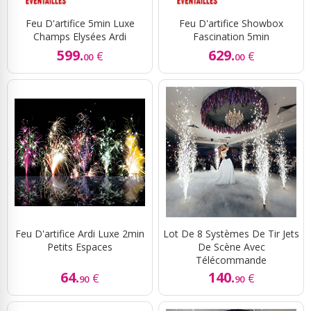
Feu D'artifice 5min Luxe
Feu D'artifice Showbox
Champs Elysées Ardi
Fascination 5min
599.
629.
€
€
00
00
Feu D'artifice Ardi Luxe 2min
Lot De 8 Systèmes De Tir Jets
Petits Espaces
De Scène Avec
Télécommande
64.
140.
€
€
90
90