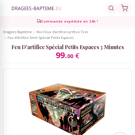
Commande expédiée en 24h !
Retour
Retour
Retour
Retour
Retour
Dragées Baptême
Nos Feux d'artifices prêts à Tirer
Feu d'Artifice 3min Spécial Petits Espaces
Dragées
Présentations
Décoration
Personnalisé
Cadeaux Invités
Feu D'artifice Spécial Petits Espaces 3 Minutes
99.
Dragées coeur
€
00
Compositions de dragées
Décoration de table
Contenants personnalisés
Cadeaux Invités
Dragées amande - chocolat
Marque-places, Pinces,
Brochettes bonbons, bouquets
Echantillons de dragées
Etiquettes Personnalisées
Chevalets
bonbons
Présentoirs à dragées
Ruban Personnalisé
Bougies de décoration
Mignonettes Alcool
Contenants dragées
Serviettes personnalisées
Décoration de gâteaux
Candy Bar, Bar à bonbons
Ambiance Thème Candy Bar