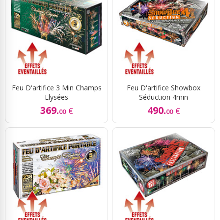
Feu D'artifice 3 Min Champs
Feu D'artifice Showbox
Elysées
Séduction 4min
369.
490.
€
€
00
00