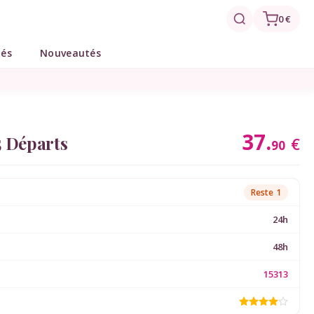
0 €
tés
Nouveautés
37.
5 Départs
€
90
Reste 1
24h
48h
15313