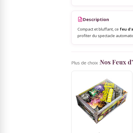
Sky Lanterns
Description
Compact et bluffant, ce
feu d'
Rubans Tulle Organdi
profiter du spectacle automati
Scrapbooking, Loisirs Créatifs
Nos Feux d'
Plus de choix :