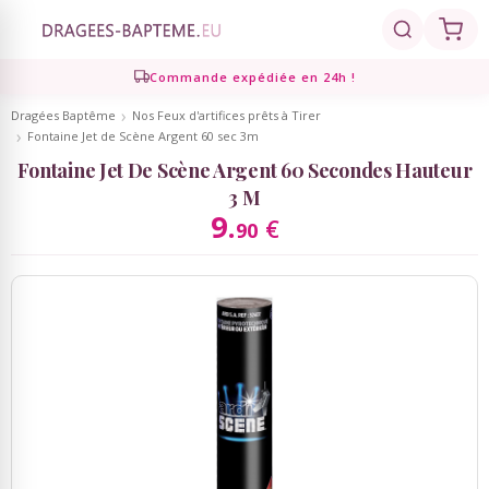
Commande expédiée en 24h !
Retour
Retour
Retour
Retour
Retour
Dragées Baptême
Nos Feux d'artifices prêts à Tirer
Fontaine Jet de Scène Argent 60 sec 3m
Dragées
Présentations
Décoration
Personnalisé
Cadeaux Invités
Fontaine Jet De Scène Argent 60 Secondes Hauteur
Dragées coeur
3 M
Compositions de dragées
Décoration de table
Contenants personnalisés
Cadeaux Invités
9.
€
90
Dragées amande - chocolat
Marque-places, Pinces,
Brochettes bonbons, bouquets
Echantillons de dragées
Etiquettes Personnalisées
Chevalets
bonbons
Présentoirs à dragées
Ruban Personnalisé
Bougies de décoration
Mignonettes Alcool
Contenants dragées
Serviettes personnalisées
Décoration de gâteaux
Candy Bar, Bar à bonbons
Ambiance Thème Candy Bar