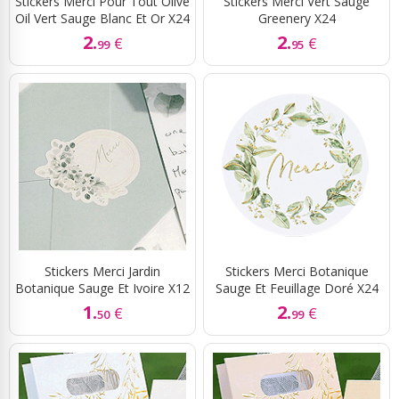
Stickers Merci Pour Tout Olive
Stickers Merci Vert Sauge
Oil Vert Sauge Blanc Et Or X24
Greenery X24
2.
2.
€
€
99
95
Stickers Merci Jardin
Stickers Merci Botanique
Botanique Sauge Et Ivoire X12
Sauge Et Feuillage Doré X24
1.
2.
€
€
50
99