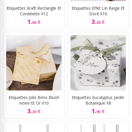
Etiquettes Kraft Rectangle Et
Etiquettes Effet Lin Beige Et
Cordelette X12
Doré X10
1.
3.
€
€
60
20
Etiquettes Jolis Brins Blush
Etiquettes Eucalyptus Jardin
Ivoire Et Or X10
Botanique X8
3.
1.
€
€
20
95