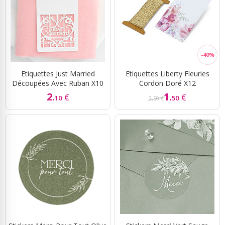
Etiquettes Just Married
Etiquettes Liberty Fleuries
Découpées Avec Ruban X10
Cordon Doré X12
2.
1.
€
€
10
50
2,50 €