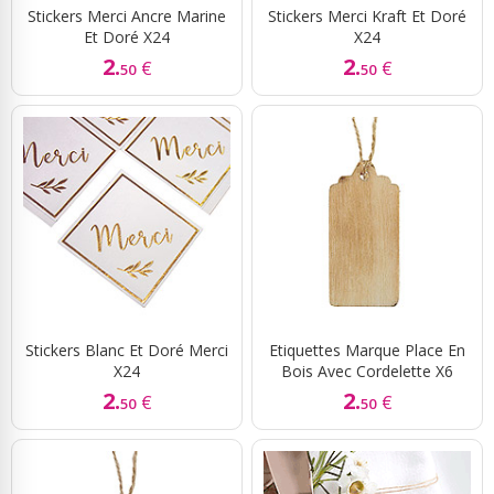
Stickers Merci Ancre Marine
Stickers Merci Kraft Et Doré
Et Doré X24
X24
2.
2.
€
€
50
50
Stickers Blanc Et Doré Merci
Etiquettes Marque Place En
X24
Bois Avec Cordelette X6
2.
2.
€
€
50
50