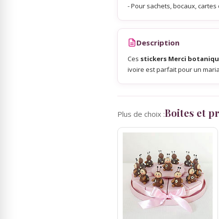
- Pour sachets, bocaux, cartes
Sky Lanterns
Description
Rubans Tulle Organdi
Ces
stickers Merci botaniq
ivoire est parfait pour un ma
Scrapbooking, Loisirs Créatifs
Boites et 
Plus de choix :