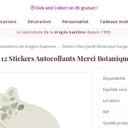
Click and Collect en 2h gratuit !
Livraison point relais gratuit dès 89 € !
ntations
Décoration
Personnalisé
Cadeaux Invi
Le spécialiste de la
dragée baptême
depuis 1999.
résentations de dragées bapteme
Stickers Merci Jardin Botanique Sauge 
12 Stickers Autocollants Merci Botaniqu
Disponibilité
Expédié sous
Livraison
Réf
Qualité produ