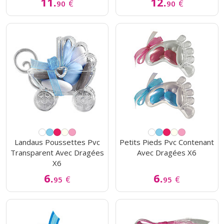
11.
12.
€
€
90
90
Landaus Poussettes Pvc
Petits Pieds Pvc Contenant
Transparent Avec Dragées
Avec Dragées X6
X6
6.
6.
€
€
95
95