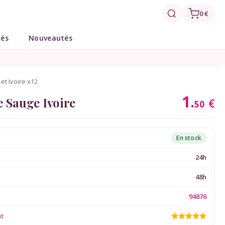
0 €
tés
Nouveautés
et Ivoire x12
1.
e Sauge Ivoire
€
50
En stock
24h
48h
94876
it