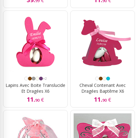
€
€
99
90
+2
Lapins Avec Boite Translucide
Cheval Contenant Avec
Et Dragées X6
Dragées Baptême X6
11.
11.
€
€
90
90