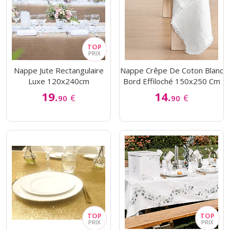
Nappe Jute Rectangulaire
Nappe Crêpe De Coton Blanc
Luxe 120x240cm
Bord Effiloché 150x250 Cm
19.
14.
€
€
90
90