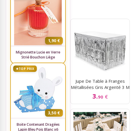
Gâteaux bonbons, bouquets
Ambiance Thème Vintage
bonbons
Boîtes de chocolats
Ambiance Thème Mer
1,90 €
Etiquettes Personnalisées
Baby Shower
Mignonette Lucie en Verre
Strié Bouchon Liège
Vaisselle, Cocktail, Mise en
Ruban Personnalisé
Bouche
TOP PRIX
Rubans Tulle Organdi
Articles Fluo
Jupe De Table à Franges
Métallisées Gris Argenté 3 M
Scrapbooking, Loisirs Créatifs
3.
Déco salle baptême
€
90
Fleurs, Décoration Florale
3,50 €
Boite Contenant Dragées
Feux d'artifices
Lapin Bleu Pois Blanc x6