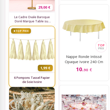
29,00 €
Le Cadre Ovale Baroque
Doré Marque Table sur
Pied
TOP PRIX
Nappe Ronde Intissé
Opaque Ivoire 240 Cm
10.
1,99 €
€
90
6 Pompons Tassel Papier
de Soie Ivoire