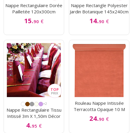
Nappe Rectangulaire Dorée
Nappe Rectangle Polyester
Pailletée 120x300cm
Jardin Botanique 145x240cm
15.
14.
€
€
90
90
Rouleau Nappe Intissée
+2
Terracotta Opaque 10 M
Nappe Rectangulaire Tissu
Intissé 3m X 1,50m Décor
24.
€
90
4.
€
95