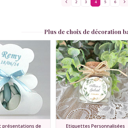
2
3
4
5
6
Plus de choix de décoration 
t présentations de
Etiquettes Personnalisées