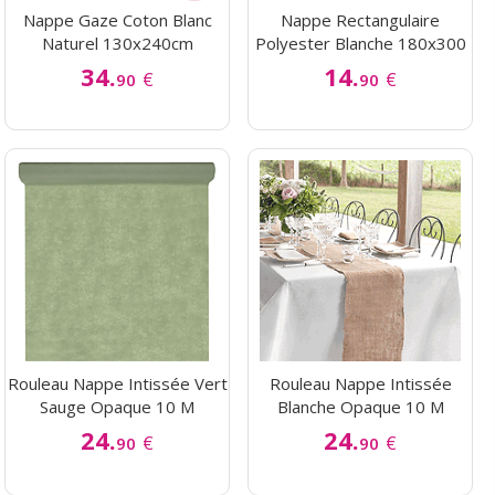
Nappe Gaze Coton Blanc
Nappe Rectangulaire
Naturel 130x240cm
Polyester Blanche 180x300
34.
14.
€
€
90
90
Rouleau Nappe Intissée Vert
Rouleau Nappe Intissée
Sauge Opaque 10 M
Blanche Opaque 10 M
24.
24.
€
€
90
90