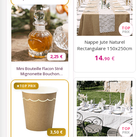
Sky Lanterns
Rubans Tulle Organdi
Nappe Jute Naturel
Rectangulaire 150x250cm
Scrapbooking, Loisirs Créatifs
14.
2,25 €
€
90
Mini Bouteille Flacon Strié
Mignonette Bouchon
Verre
TOP PRIX
3,50 €