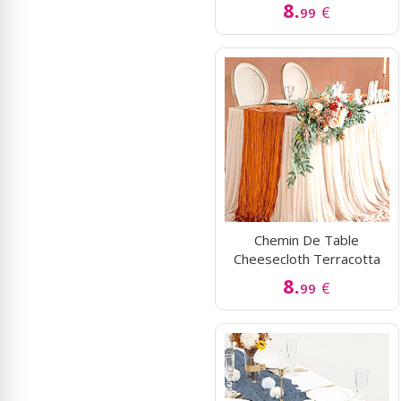
8.
€
99
Chemin De Table
Cheesecloth Terracotta
8.
€
99