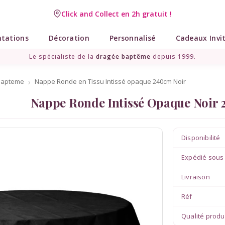
Click and Collect en 2h gratuit !
Livraison point relais gratuit dès 89 € !
ntations
Décoration
Personnalisé
Cadeaux Invi
Le spécialiste de la
dragée baptême
depuis 1999.
bapteme
Nappe Ronde en Tissu Intissé opaque 240cm Noir
Nappe Ronde Intissé Opaque Noir
Disponibilité
Expédié sous
Livraison
Réf
Qualité produ