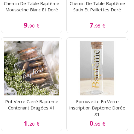
Chemin De Table Baptême
Chemin De Table Baptême
Mousseline Blanc Et Doré
Satin Et Paillettes Doré
9.
7.
€
€
90
95
Pot Verre Carré Bapteme
Eprouvette En Verre
Contenant Dragées X1
Inscription Bapteme Dorée
X1
1.
0.
€
€
20
95