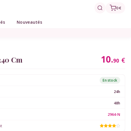
0 €
tés
Nouveautés
10.
 240 Cm
€
90
En stock
24h
48h
2964-N
it