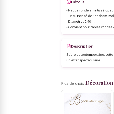
Détails
- Nappe ronde en intissé opaq
Sky Lanterns
- Tissu intissé de 1er choix, mo
- Diamètre : 2,40 m.
- Convient pour tables rondes 
Rubans Tulle Organdi
Scrapbooking, Loisirs Créatifs
Description
Sobre et contemporaine, cette
un effet spectaculaire.
Décoration
Plus de choix :