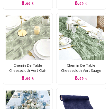
8.
8.
€
€
99
99
Chemin De Table
Chemin De Table
Cheesecloth Vert Clair
Cheesecloth Vert Sauge
8.
8.
€
€
99
99