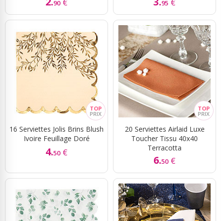
2.
3.
€
€
90
95
16 Serviettes Jolis Brins Blush
20 Serviettes Airlaid Luxe
Ivoire Feuillage Doré
Toucher Tissu 40x40
Terracotta
4.
€
50
6.
€
50