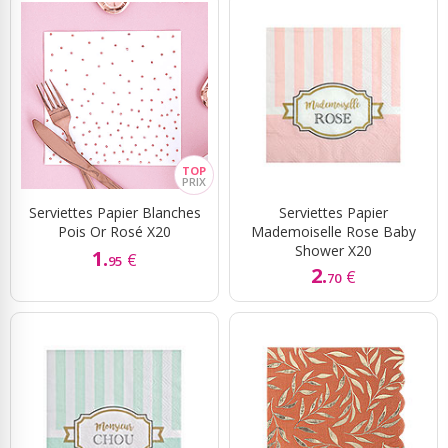
Sky Lanterns
Rubans Tulle Organdi
Scrapbooking, Loisirs Créatifs
Serviettes Papier Blanches
Serviettes Papier
Pois Or Rosé X20
Mademoiselle Rose Baby
Shower X20
1.
€
95
2.
€
70