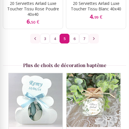
20 Serviettes Airlaid Luxe
20 Serviettes Airlaid Luxe
Toucher Tissu Rose Poudre
Toucher Tissu Blanc 40x40
40x40
4.
€
99
6.
€
50
3
4
5
6
7
Plus de choix de décoration baptême