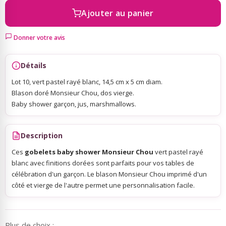
Ajouter au panier
Sky Lanterns
Donner votre avis
Rubans Tulle Organdi
Détails
Lot 10, vert pastel rayé blanc, 14,5 cm x 5 cm diam.
Scrapbooking, Loisirs Créatifs
Blason doré Monsieur Chou, dos vierge.
Baby shower garçon, jus, marshmallows.
Description
Ces
gobelets baby shower Monsieur Chou
vert pastel rayé
blanc avec finitions dorées sont parfaits pour vos tables de
célébration d'un garçon. Le blason Monsieur Chou imprimé d'un
côté et vierge de l'autre permet une personnalisation facile.
Plus de choix :