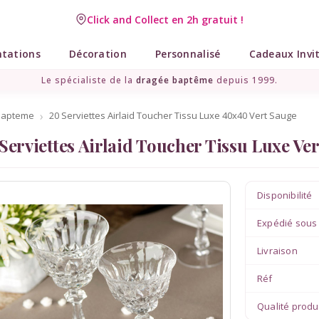
Click and Collect en 2h gratuit !
Livraison point relais gratuit dès 89 € !
ntations
Décoration
Personnalisé
Cadeaux Invi
Le spécialiste de la
dragée baptême
depuis 1999.
bapteme
20 Serviettes Airlaid Toucher Tissu Luxe 40x40 Vert Sauge
Serviettes Airlaid Toucher Tissu Luxe V
Disponibilité
Expédié sous
Livraison
Réf
Qualité produ