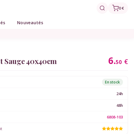
0 €
tés
Nouveautés
6.
ert Sauge 40x40cm
€
50
En stock
24h
48h
6808-103
it