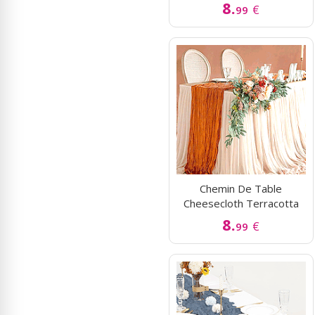
8.
€
99
Chemin De Table
Cheesecloth Terracotta
8.
€
99