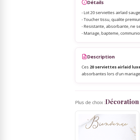
Détails
- Lot 20 serviettes airlaid saug
Sky Lanterns
- Toucher tissu, qualite premium
- Resistante, absorbante, ne s
- Mariage, bapteme, communio
Rubans Tulle Organdi
Scrapbooking, Loisirs Créatifs
Description
Ces
20 serviettes airlaid lu
absorbantes lors d'un mariage 
Décoration
Plus de choix :