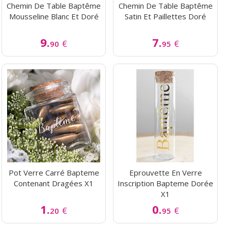
Chemin De Table Baptême
Chemin De Table Baptême
Mousseline Blanc Et Doré
Satin Et Paillettes Doré
9.
7.
€
€
90
95
Pot Verre Carré Bapteme
Eprouvette En Verre
Contenant Dragées X1
Inscription Bapteme Dorée
X1
1.
0.
€
€
20
95