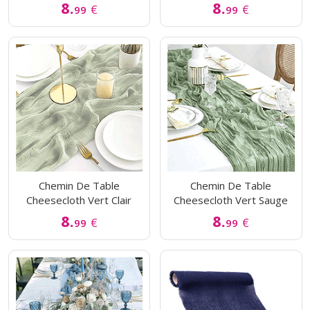
8.
8.
€
€
99
99
Chemin De Table
Chemin De Table
Cheesecloth Vert Clair
Cheesecloth Vert Sauge
8.
8.
€
€
99
99