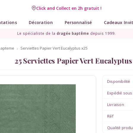
Click and Collect en 2h gratuit !
Livraison point relais gratuit dès 89 € !
ntations
Décoration
Personnalisé
Cadeaux Invi
Le spécialiste de la
dragée baptême
depuis 1999.
bapteme
Serviettes Papier Vert Eucalyptus x25
25 Serviettes Papier Vert Eucalyptus 
Disponibilité
Expédié sous
Livraison
Réf
Qualité produ