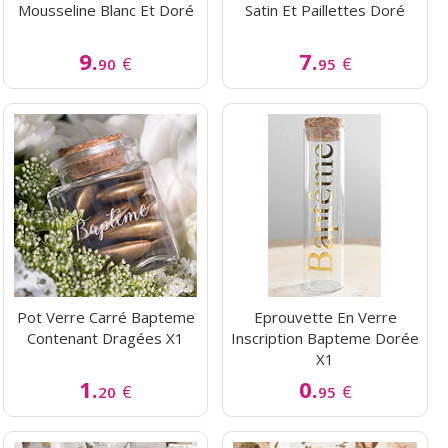
Mousseline Blanc Et Doré
Satin Et Paillettes Doré
9.
7.
€
€
90
95
Pot Verre Carré Bapteme
Eprouvette En Verre
Contenant Dragées X1
Inscription Bapteme Dorée
X1
1.
0.
€
€
20
95