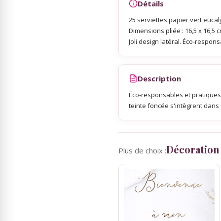
Détails
25 serviettes papier vert eucaly
Sky Lanterns
Dimensions pliée : 16,5 x 16,5 c
Joli design latéral. Éco-respon
Rubans Tulle Organdi
Description
Scrapbooking, Loisirs Créatifs
Éco-responsables et pratiques
teinte foncée s'intègrent dan
Décoration
Plus de choix :