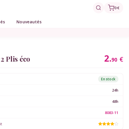
0 €
tés
Nouveautés
2.
2 Plis éco
€
90
En stock
24h
48h
8083-11
it