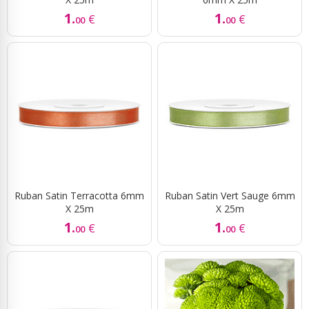
1.
1.
€
€
00
00
Ruban Satin Terracotta 6mm
Ruban Satin Vert Sauge 6mm
X 25m
X 25m
1.
1.
€
€
00
00