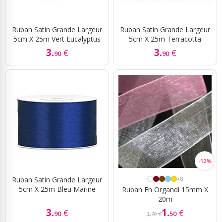
Ruban Satin Grande Largeur
Ruban Satin Grande Largeur
5cm X 25m Vert Eucalyptus
5cm X 25m Terracotta
3.
3.
€
€
90
90
Ruban Satin Grande Largeur
+8
5cm X 25m Bleu Marine
Ruban En Organdi 15mm X
20m
3.
1.
€
€
90
50
1,70 €