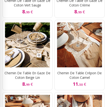
Chemin De Table En Gaze De
Chemin De Table En Gaze De
Coton Vert Sauge
Coton Crème
8.
8.
€
€
99
99
Chemin De Table En Gaze De
Chemin De Table Crépon De
Coton Beige Lin
Coton Camel
8.
11.
€
€
99
50