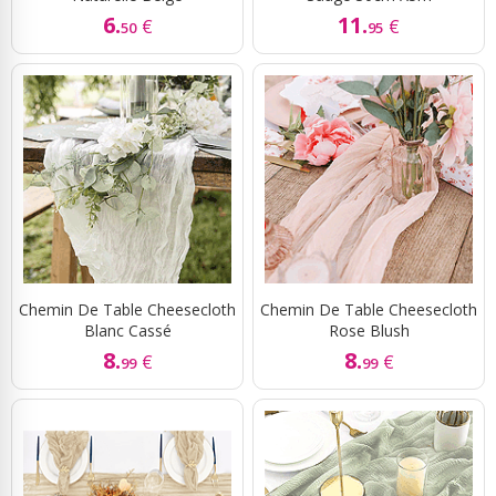
6.
11.
€
€
50
95
Chemin De Table Cheesecloth
Chemin De Table Cheesecloth
Blanc Cassé
Rose Blush
8.
8.
€
€
99
99