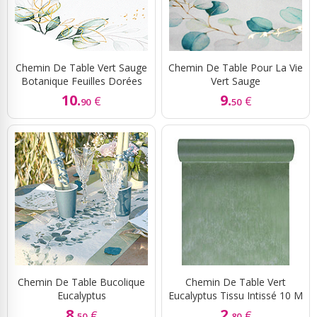
Chemin De Table Vert Sauge
Chemin De Table Pour La Vie
Botanique Feuilles Dorées
Vert Sauge
10.
9.
€
€
90
50
Chemin De Table Bucolique
Chemin De Table Vert
Eucalyptus
Eucalyptus Tissu Intissé 10 M
8.
2.
€
€
50
80