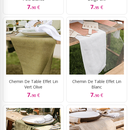
7.
7.
€
€
90
95
Chemin De Table Effet Lin
Chemin De Table Effet Lin
Vert Olive
Blanc
7.
7.
€
€
90
90