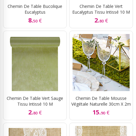
Chemin De Table Bucolique
Chemin De Table Vert
Eucalyptus
Eucalyptus Tissu Intissé 10 M
8.
2.
€
€
50
80
Chemin De Table Vert Sauge
Chemin De Table Mousse
Tissu Intissé 10 M
Végétale Naturelle 30cm X 2m
2.
15.
€
€
80
90