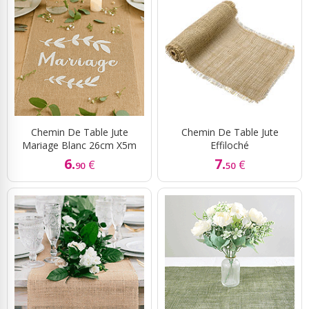
Chemin De Table Jute
Chemin De Table Jute
Mariage Blanc 26cm X5m
Effiloché
6.
7.
€
€
90
50