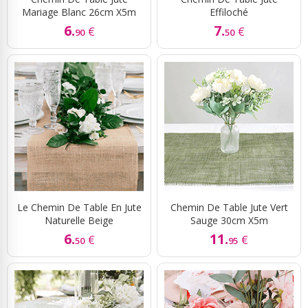
Mariage Blanc 26cm X5m
Effiloché
6.
7.
€
€
90
50
Le Chemin De Table En Jute
Chemin De Table Jute Vert
Naturelle Beige
Sauge 30cm X5m
6.
11.
€
€
50
95