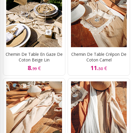
Chemin De Table En Gaze De
Chemin De Table Crépon De
Coton Beige Lin
Coton Camel
8.
11.
€
€
99
50