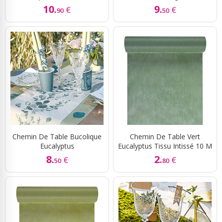
10.
9.
€
€
90
50
Chemin De Table Bucolique
Chemin De Table Vert
Eucalyptus
Eucalyptus Tissu Intissé 10 M
8.
2.
€
€
50
80