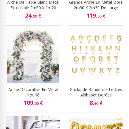
Arche De Table Blanc Métal
Grande Arche En Métal Doré
Extensible 2m60 X 1m20
2m30 X 2m30 De Large
24.
119.
€
€
90
00
Arche Décorative En Métal
Guirlande Banderole Lettres
Rouillé
Alphabet Dorées
109.
8.
€
€
00
90