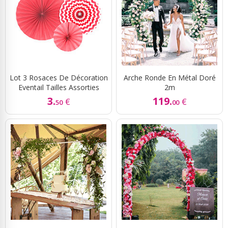
Lot 3 Rosaces De Décoration
Arche Ronde En Métal Doré
Eventail Tailles Assorties
2m
3.
119.
€
€
50
00