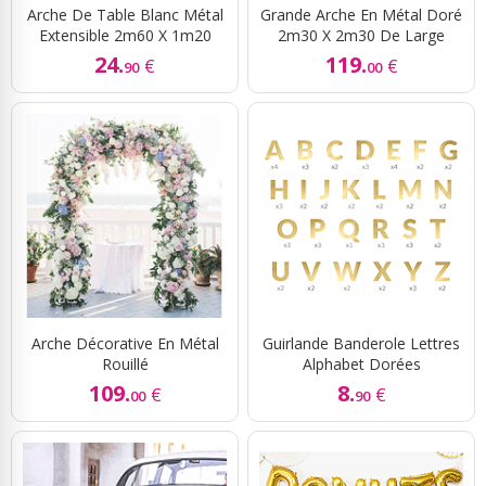
Arche De Table Blanc Métal
Grande Arche En Métal Doré
Extensible 2m60 X 1m20
2m30 X 2m30 De Large
24.
119.
€
€
90
00
Arche Décorative En Métal
Guirlande Banderole Lettres
Rouillé
Alphabet Dorées
109.
8.
€
€
00
90