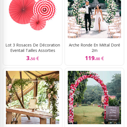
Lot 3 Rosaces De Décoration
Arche Ronde En Métal Doré
Eventail Tailles Assorties
2m
3.
119.
€
€
50
00