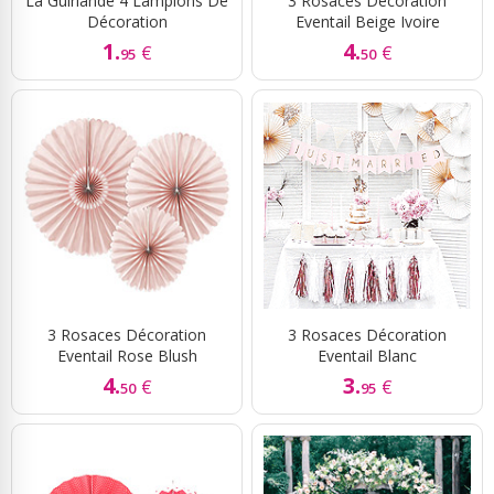
La Guirlande 4 Lampions De
3 Rosaces Décoration
Décoration
Eventail Beige Ivoire
1.
4.
€
€
95
50
3 Rosaces Décoration
3 Rosaces Décoration
Eventail Rose Blush
Eventail Blanc
4.
3.
€
€
50
95