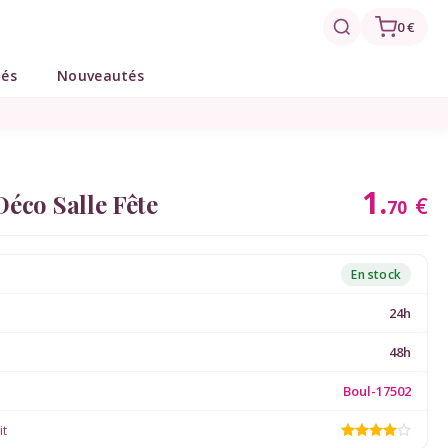
0 €
tés
Nouveautés
1.
éco Salle Fête
€
70
En stock
24h
48h
Boul-17502
it