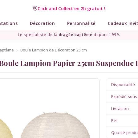
Click and Collect en 2h gratuit !
Livraison point relais gratuit dès 89 € !
ntations
Décoration
Personnalisé
Cadeaux Invi
Le spécialiste de la
dragée baptême
depuis 1999.
Baptême
Boule Lampion de Décoration 25 cm
Boule Lampion Papier 25cm Suspendue D
Disponibilité
Expédié sous
Livraison
Réf
Qualité produ