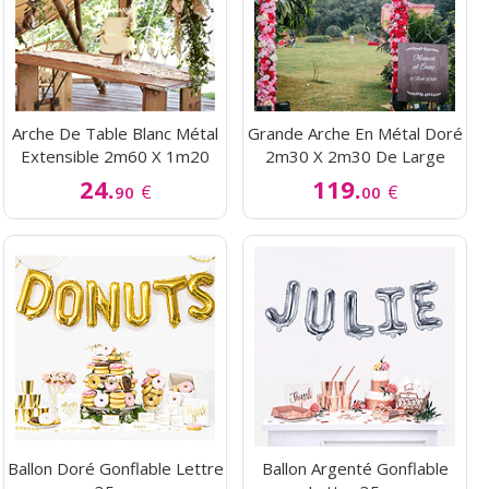
Arche De Table Blanc Métal
Grande Arche En Métal Doré
Extensible 2m60 X 1m20
2m30 X 2m30 De Large
24.
119.
€
€
90
00
Ballon Doré Gonflable Lettre
Ballon Argenté Gonflable