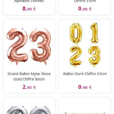
Alphabet Dorées
Lettre 35cm
8.
0.
€
€
90
90
Grand Ballon Mylar Rose
Ballon Doré Chiffre 35cm
Gold Chiffre 86cm
2.
0.
€
€
95
90