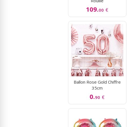
Rouillé
109.
€
00
Ballon Rose Gold Chiffre
35cm
0.
€
90