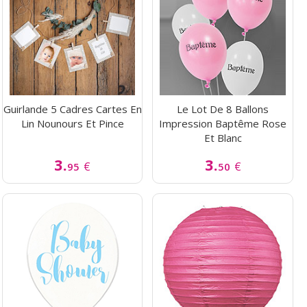
Guirlande 5 Cadres Cartes En
Le Lot De 8 Ballons
Lin Nounours Et Pince
Impression Baptême Rose
Et Blanc
3.
3.
€
€
95
50