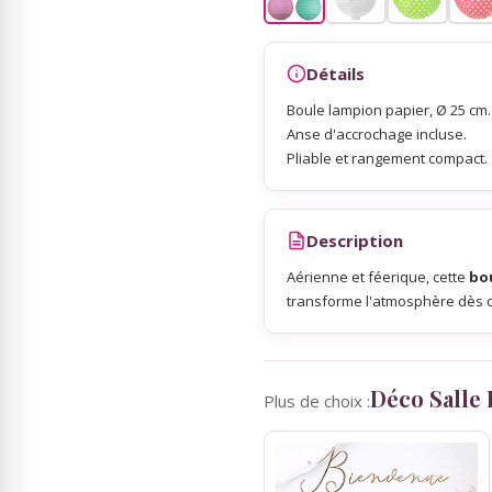
Sky Lanterns
Détails
Boule lampion papier, Ø 25 cm.
Rubans Tulle Organdi
Anse d'accrochage incluse.
Pliable et rangement compact.
Scrapbooking, Loisirs Créatifs
Description
Aérienne et féerique, cette
bo
transforme l'atmosphère dès q
Déco Salle
Plus de choix :