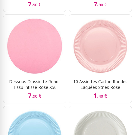
7.
7.
€
€
90
90
Dessous D'assiette Ronds
10 Assiettes Carton Rondes
Tissu Intissé Rose X50
Laquées Stries Rose
7.
1.
€
€
90
40