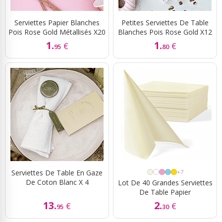
Serviettes Papier Blanches
Petites Serviettes De Table
Pois Rose Gold Métallisés X20
Blanches Pois Rose Gold X12
1.
1.
€
€
95
80
Serviettes De Table En Gaze
+7
De Coton Blanc X 4
Lot De 40 Grandes Serviettes
De Table Papier
13.
2.
€
€
95
30