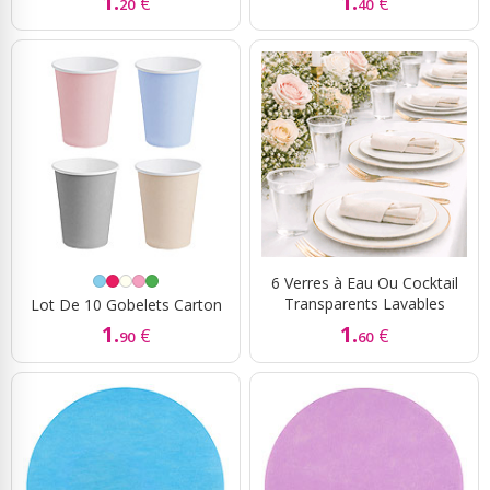
1.
1.
€
€
20
40
6 Verres à Eau Ou Cocktail
Transparents Lavables
Lot De 10 Gobelets Carton
1.
1.
€
€
90
60