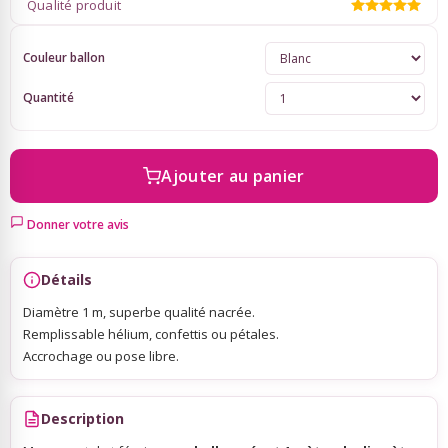
Qualité produit
Sky Lanterns
Couleur ballon
Quantité
Rubans Tulle Organdi
Scrapbooking, Loisirs Créatifs
Ajouter au panier
Donner votre avis
Détails
Diamètre 1 m, superbe qualité nacrée.
Remplissable hélium, confettis ou pétales.
Accrochage ou pose libre.
Description