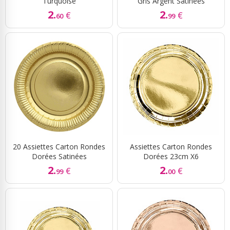
Turquoise
Gris Argent Satinées
2.
2.
€
€
60
99
20 Assiettes Carton Rondes
Assiettes Carton Rondes
Dorées Satinées
Dorées 23cm X6
2.
2.
€
€
99
00