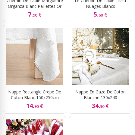
Chemin De Table Marguerite
Le Chemin De Table Tissu
Organza Blanc Paillettes Or
Nuages Blancs
7.
5.
€
€
90
60
Nappe Rectangle Crepe De
Nappe En Gaze De Coton
Coton Blanc 150x250cm
Blanche 130x240
14.
34.
€
€
90
90