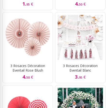
1.
4.
€
€
95
50
3 Rosaces Décoration
3 Rosaces Décoration
Eventail Rose Blush
Eventail Blanc
4.
3.
€
€
50
95