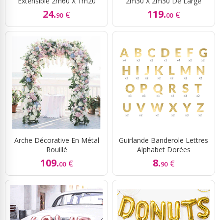
Extensible 2m60 X 1m20
2m30 X 2m30 De Large
24.
119.
€
€
90
00
Arche Décorative En Métal
Guirlande Banderole Lettres
Rouillé
Alphabet Dorées
109.
8.
€
€
00
90