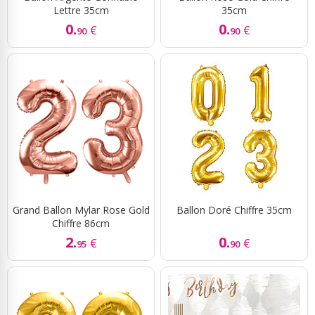
Lettre 35cm
35cm
0.
0.
€
€
90
90
Grand Ballon Mylar Rose Gold
Ballon Doré Chiffre 35cm
Chiffre 86cm
2.
0.
€
€
95
90