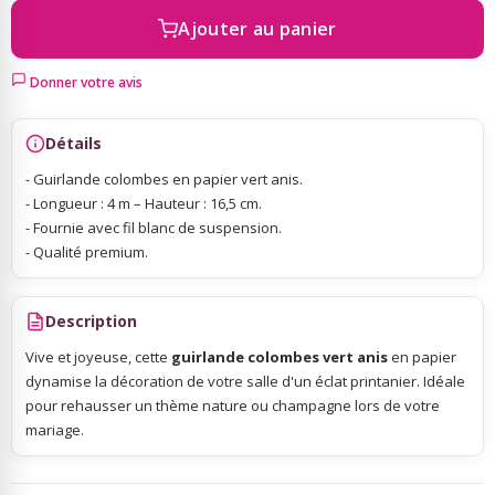
Ajouter au panier
Sky Lanterns
Donner votre avis
Rubans Tulle Organdi
Détails
- Guirlande colombes en papier vert anis.
Scrapbooking, Loisirs Créatifs
- Longueur : 4 m – Hauteur : 16,5 cm.
- Fournie avec fil blanc de suspension.
- Qualité premium.
Description
Vive et joyeuse, cette
guirlande colombes vert anis
en papier
dynamise la décoration de votre salle d'un éclat printanier. Idéale
pour rehausser un thème nature ou champagne lors de votre
mariage.