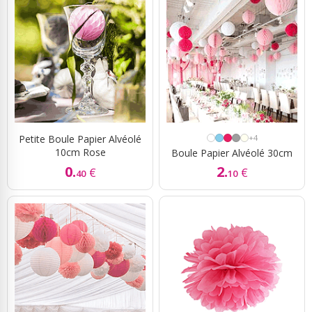
Petite Boule Papier Alvéolé
+4
10cm Rose
Boule Papier Alvéolé 30cm
0.
2.
€
€
40
10