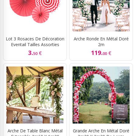
Lot 3 Rosaces De Décoration
Arche Ronde En Métal Doré
Eventail Tailles Assorties
2m
3.
119.
€
€
50
00
Arche De Table Blanc Métal
Grande Arche En Métal Doré