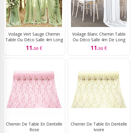
Voilage Vert Sauge Chemin
Voilage Blanc Chemin Table
Table Ou Déco Salle 4m Long
Ou Déco Salle 4m De Long
11.
11.
€
€
50
50
Chemin De Table En Dentelle
Chemin De Table En Dentelle
Rose
Ivoire