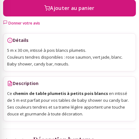
Ajouter au panier
Sky Lanterns
Donner votre avis
Rubans Tulle Organdi
Détails
5 m x 30 cm, intissé à pois blancs plumetis.
Scrapbooking, Loisirs Créatifs
Couleurs tendres disponibles : rose saumon, vert jade, blanc.
Baby shower, candy bar, nœuds.
Description
Ce
chemin de table plumetis à petits pois blancs
en intissé
de 5 m est parfait pour vos tables de baby shower ou candy bar.
Ses couleurs tendres et sa trame légère apportent une touche
douce et gourmande à toute décoration.