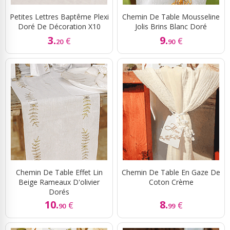
Petites Lettres Baptême Plexi
Chemin De Table Mousseline
Doré De Décoration X10
Jolis Brins Blanc Doré
3.
9.
€
€
20
90
Chemin De Table Effet Lin
Chemin De Table En Gaze De
Beige Rameaux D'olivier
Coton Crème
Dorés
10.
8.
€
€
90
99