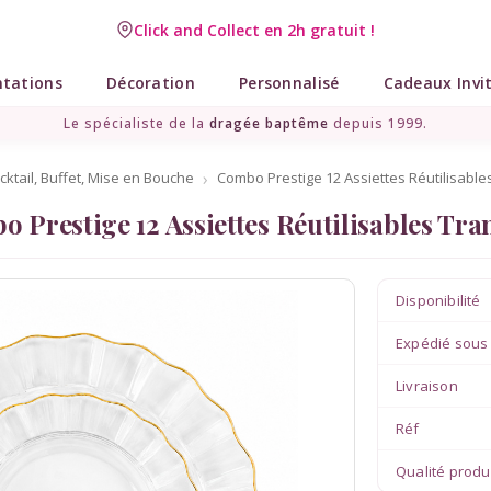
Click and Collect en 2h gratuit !
Livraison point relais gratuit dès 89 € !
ntations
Décoration
Personnalisé
Cadeaux Invi
Le spécialiste de la
dragée baptême
depuis 1999.
cktail, Buffet, Mise en Bouche
Combo Prestige 12 Assiettes Réutilisabl
 Prestige 12 Assiettes Réutilisables Tr
Disponibilité
Expédié sous
Livraison
Réf
Qualité produ