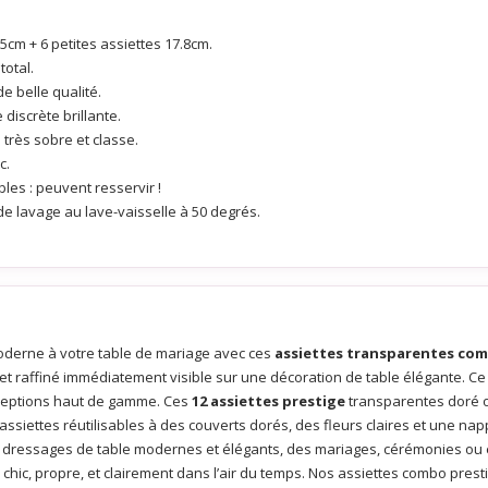
.5cm + 6 petites assiettes 17.8cm.
total.
de belle qualité.
discrète brillante.
n très sobre et classe.
c.
ables : peuvent resservir !
 de lavage au lave-vaisselle à 50 degrés.
oderne à votre table de mariage avec ces
assiettes transparentes com
et raffiné immédiatement visible sur une décoration de table élégante. C
ceptions haut de gamme. Ces
12 assiettes prestige
transparentes doré of
 assiettes réutilisables à des couverts dorés, des fleurs claires et une n
 dressages de table modernes et élégants, des mariages, cérémonies ou év
hic, propre, et clairement dans l’air du temps. Nos assiettes combo presti