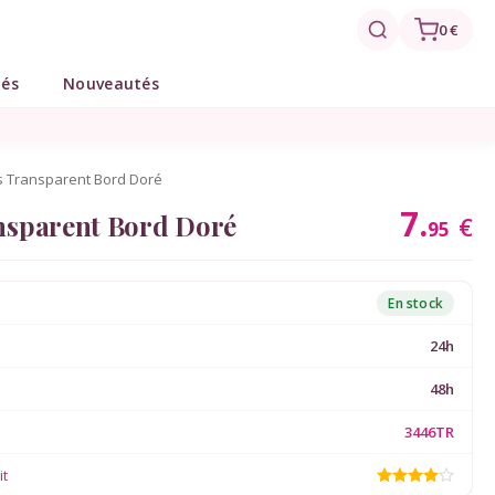
0 €
tés
Nouveautés
es Transparent Bord Doré
7.
ansparent Bord Doré
€
95
En stock
24h
48h
3446TR
it