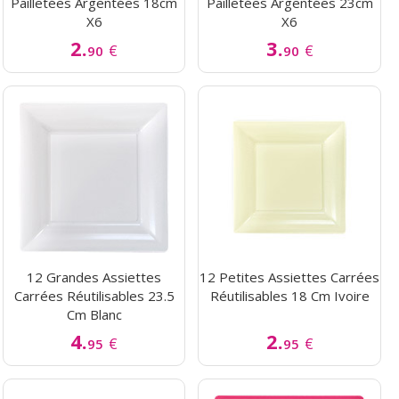
Pailletées Argentées 18cm
Pailletées Argentées 23cm
X6
X6
2.
3.
€
€
90
90
12 Grandes Assiettes
12 Petites Assiettes Carrées
Carrées Réutilisables 23.5
Réutilisables 18 Cm Ivoire
Cm Blanc
4.
2.
€
€
95
95