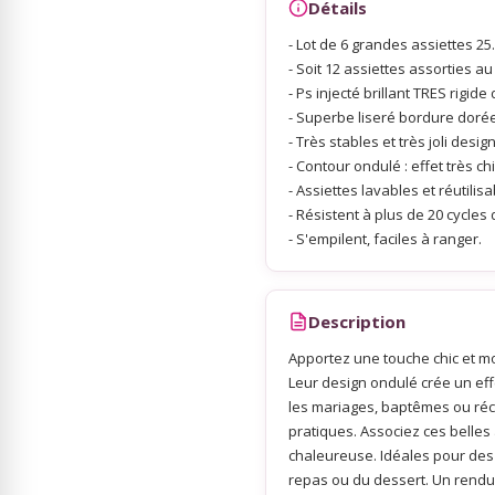
Détails
- Lot de 6 grandes assiettes 25
Sky Lanterns
- Soit 12 assiettes assorties au 
- Ps injecté brillant TRES rigide 
- Superbe liseré bordure dorée 
Rubans Tulle Organdi
- Très stables et très joli desig
- Contour ondulé : effet très chi
Scrapbooking, Loisirs Créatifs
- Assiettes lavables et réutilis
- Résistent à plus de 20 cycles
- S'empilent, faciles à ranger.
Description
Apportez une touche chic et m
Leur design ondulé crée un eff
les mariages, baptêmes ou ré
pratiques. Associez ces belles
chaleureuse. Idéales pour des
repas ou du dessert. Un rendu c