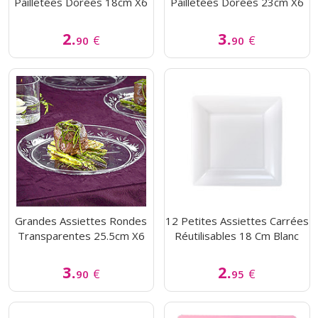
Pailletées Dorées 18cm X6
Pailletées Dorées 23cm X6
2.
3.
€
€
90
90
Grandes Assiettes Rondes
12 Petites Assiettes Carrées
Transparentes 25.5cm X6
Réutilisables 18 Cm Blanc
3.
2.
€
€
90
95