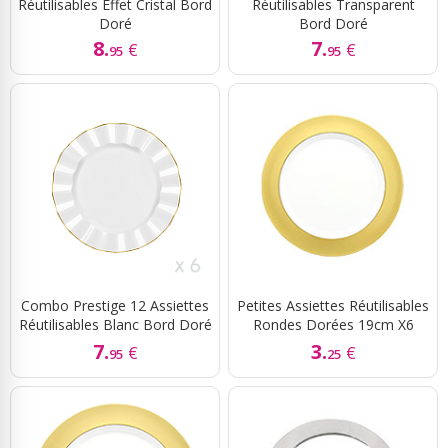
Réutilisables Effet Cristal Bord
Réutilisables Transparent
Doré
Bord Doré
8.
7.
€
€
95
95
Combo Prestige 12 Assiettes
Petites Assiettes Réutilisables
Réutilisables Blanc Bord Doré
Rondes Dorées 19cm X6
7.
3.
€
€
95
25