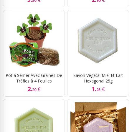
50
90
Pot à Semer Avec Graines De
Savon Végétal Miel Et Lait
Trèfles à 4 Feuilles
Hexagonal 25g
2.
1.
€
€
20
25