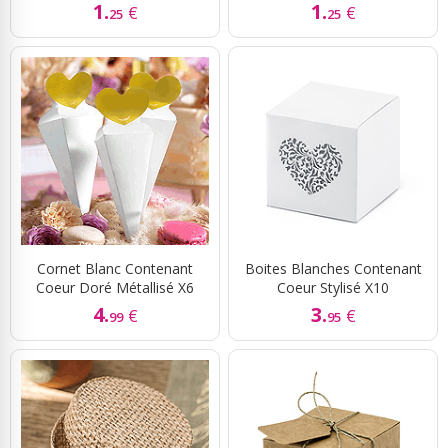
1.
1.
€
€
25
25
Cornet Blanc Contenant
Boites Blanches Contenant
Coeur Doré Métallisé X6
Coeur Stylisé X10
4.
3.
€
€
99
95