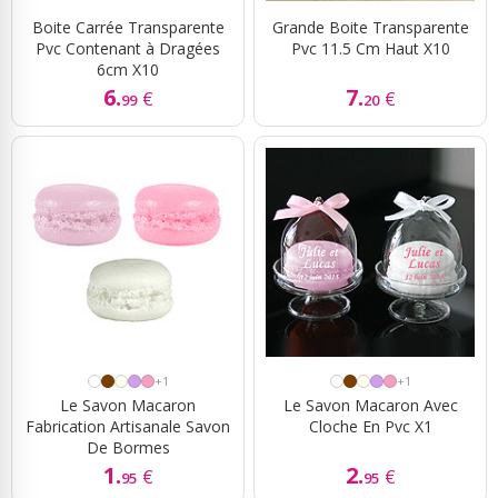
Boite Carrée Transparente
Grande Boite Transparente
Pvc Contenant à Dragées
Pvc 11.5 Cm Haut X10
6cm X10
6.
7.
€
€
99
20
+1
+1
Le Savon Macaron
Le Savon Macaron Avec
Fabrication Artisanale Savon
Cloche En Pvc X1
De Bormes
1.
2.
€
€
95
95