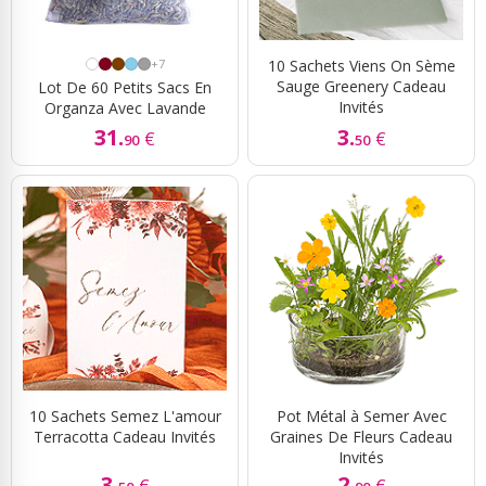
+7
10 Sachets Viens On Sème
Sauge Greenery Cadeau
Lot De 60 Petits Sacs En
Invités
Organza Avec Lavande
31.
3.
€
€
90
50
10 Sachets Semez L'amour
Pot Métal à Semer Avec
Terracotta Cadeau Invités
Graines De Fleurs Cadeau
Invités
3.
2.
€
€