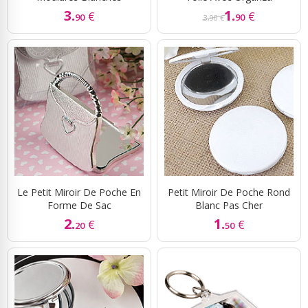
3.
1.
€
€
90
90
3,90 €
Le Petit Miroir De Poche En
Petit Miroir De Poche Rond
Forme De Sac
Blanc Pas Cher
2.
1.
€
€
20
50