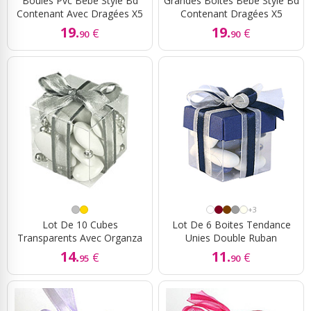
Boules Pvc Bébé Style Bd
Grandes Boites Bébé Style Bd
Contenant Avec Dragées X5
Contenant Dragées X5
19.
19.
€
€
90
90
+3
Lot De 10 Cubes
Lot De 6 Boites Tendance
Transparents Avec Organza
Unies Double Ruban
14.
11.
€
€
95
90