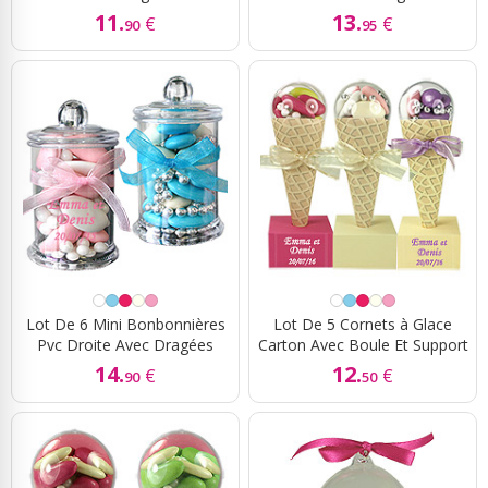
11.
13.
€
€
90
95
Lot De 6 Mini Bonbonnières
Lot De 5 Cornets à Glace
Pvc Droite Avec Dragées
Carton Avec Boule Et Support
14.
12.
€
€
90
50