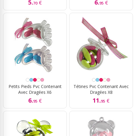
5.
6.
€
€
70
95
Petits Pieds Pvc Contenant
Tétines Pvc Contenant Avec
Avec Dragées X6
Dragées X8
6.
11.
€
€
95
95