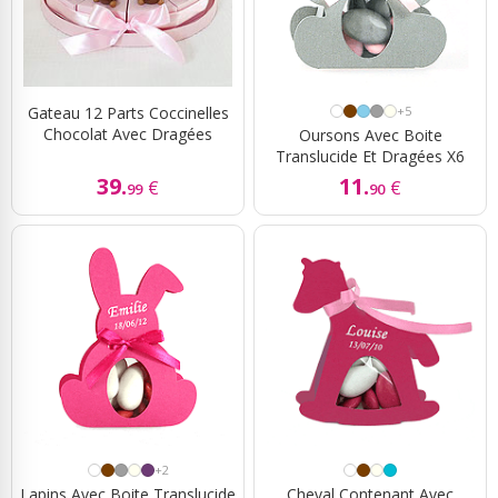
Gateau 12 Parts Coccinelles
+5
Chocolat Avec Dragées
Oursons Avec Boite
Translucide Et Dragées X6
39.
11.
€
€
99
90
+2
Lapins Avec Boite Translucide
Cheval Contenant Avec