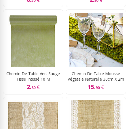
50
80
Chemin De Table Vert Sauge
Chemin De Table Mousse
Tissu Intissé 10 M
Végétale Naturelle 30cm X 2m
2.
15.
€
€
80
90