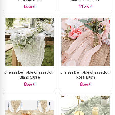
6.
11.
€
€
50
95
Chemin De Table Cheesecloth
Chemin De Table Cheesecloth
Blanc Cassé
Rose Blush
8.
8.
€
€
99
99