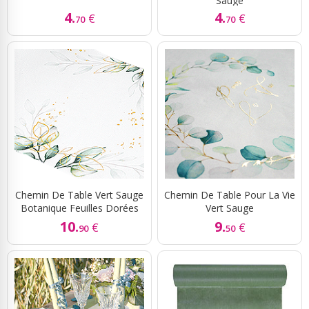
Sauge
4.
4.
€
€
70
70
Chemin De Table Vert Sauge
Chemin De Table Pour La Vie
Botanique Feuilles Dorées
Vert Sauge
10.
9.
€
€
90
50