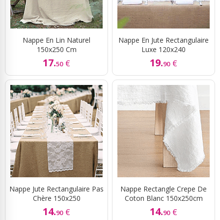
Nappe En Lin Naturel
Nappe En Jute Rectangulaire
150x250 Cm
Luxe 120x240
17.
19.
€
€
50
90
Nappe Jute Rectangulaire Pas
Nappe Rectangle Crepe De
Chère 150x250
Coton Blanc 150x250cm
14.
14.
€
€
90
90