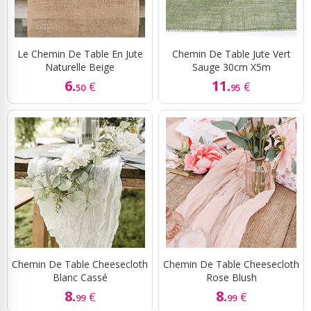
Le Chemin De Table En Jute
Chemin De Table Jute Vert
Naturelle Beige
Sauge 30cm X5m
6.
11.
€
€
50
95
Chemin De Table Cheesecloth
Chemin De Table Cheesecloth
Blanc Cassé
Rose Blush
8.
8.
€
€
99
99