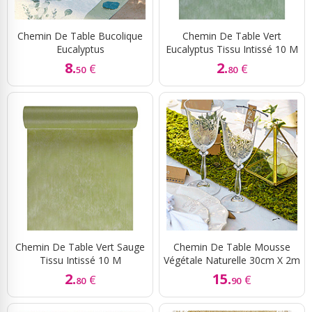
Chemin De Table Bucolique
Chemin De Table Vert
Eucalyptus
Eucalyptus Tissu Intissé 10 M
8.
2.
€
€
50
80
Chemin De Table Vert Sauge
Chemin De Table Mousse
Tissu Intissé 10 M
Végétale Naturelle 30cm X 2m
2.
15.
€
€
80
90