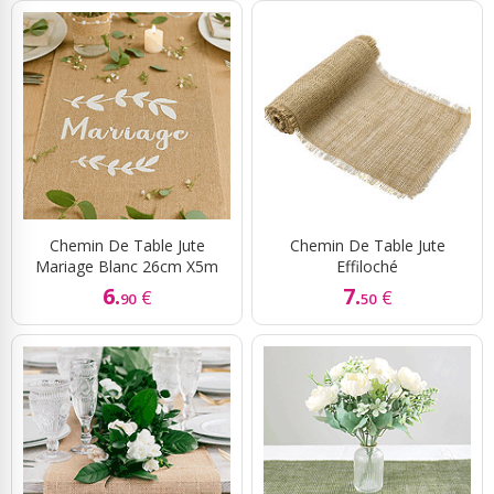
Chemin De Table Jute
Chemin De Table Jute
Mariage Blanc 26cm X5m
Effiloché
6.
7.
€
€
90
50