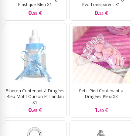
Plastique Bleu X1
Pvc Transparent X1
0.
0.
€
€
55
55
Biberon Contenant à Dragées
Petit Pied Contenant à
Bleu Motif Ourson Et Landau
Dragées Plexi X3
X1
0.
1.
€
€
65
60