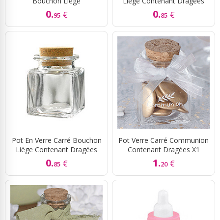
Bouchon Liège
Liège Contenant Dragées
0.
0.
€
€
95
85
Pot En Verre Carré Bouchon
Pot Verre Carré Communion
Liège Contenant Dragées
Contenant Dragées X1
0.
1.
€
€
85
20