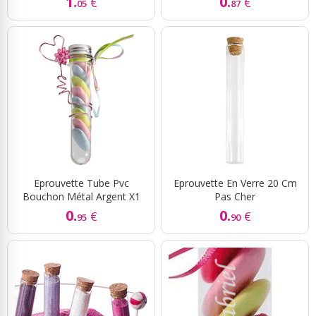
1.
0.
€
€
05
87
Eprouvette Tube Pvc
Eprouvette En Verre 20 Cm
Bouchon Métal Argent X1
Pas Cher
0.
0.
€
€
95
90