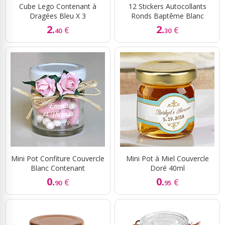
Cube Lego Contenant à
12 Stickers Autocollants
Dragées Bleu X 3
Ronds Baptême Blanc
2.
2.
€
€
40
30
Mini Pot Confiture Couvercle
Mini Pot à Miel Couvercle
Blanc Contenant
Doré 40ml
0.
0.
€
€
90
95