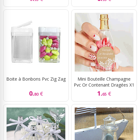
Boite à Bonbons Pvc Zig Zag
Mini Bouteille Champagne
Pvc Or Contenant Dragées X1
0.
1.
€
€
80
65