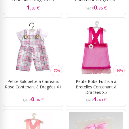
1.
0.
€
€
95
36
1,20 €
Petite Salopette à Carreaux
Petite Robe Fuchsia à
Rose Contenant à Dragées X1
Bretelles Contenant à
Dragées X5
0.
1.
€
€
36
40
1,20 €
3,50 €