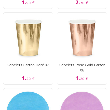
1.
2.
€
€
90
70
Gobelets Carton Doré X6
Gobelets Rose Gold Carton
X6
1.
1.
€
€
20
20