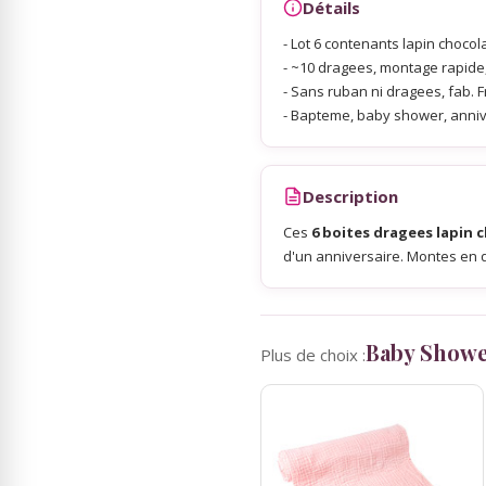
Détails
- Lot 6 contenants lapin chocola
Sky Lanterns
- ~10 dragees, montage rapide, 
- Sans ruban ni dragees, fab. F
- Bapteme, baby shower, anniv
Rubans Tulle Organdi
Scrapbooking, Loisirs Créatifs
Description
Ces
6 boites dragees lapin 
d'un anniversaire. Montes en q
Baby Show
Plus de choix :