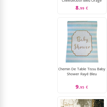
Cheesecloth Bleu Orage
8.
€
99
Chemin De Table Tissu Baby
Shower Rayé Bleu
9.
€
95