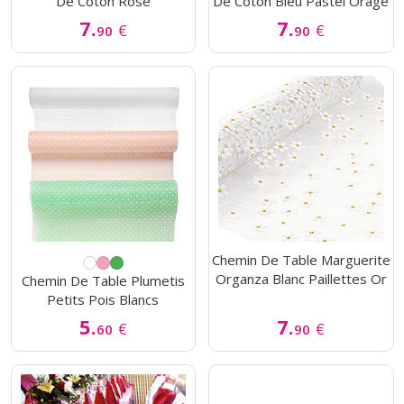
De Coton Rose
De Coton Bleu Pastel Orage
7.
7.
€
€
90
90
Chemin De Table Marguerite
Organza Blanc Paillettes Or
Chemin De Table Plumetis
Petits Pois Blancs
5.
7.
€
€
60
90