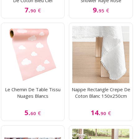
De Coton Bleu Ciel
Shower Rayé Rose
7.
9.
€
€
90
95
Le Chemin De Table Tissu
Nappe Rectangle Crepe De
Nuages Blancs
Coton Blanc 150x250cm
5.
14.
€
€
60
90