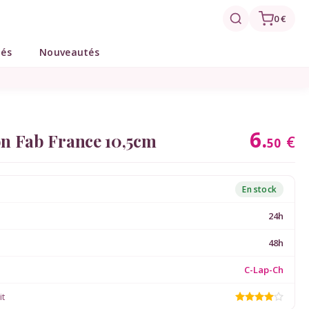
0 €
tés
Nouveautés
6.
on Fab France 10,5cm
€
50
En stock
24h
48h
C-Lap-Ch
it