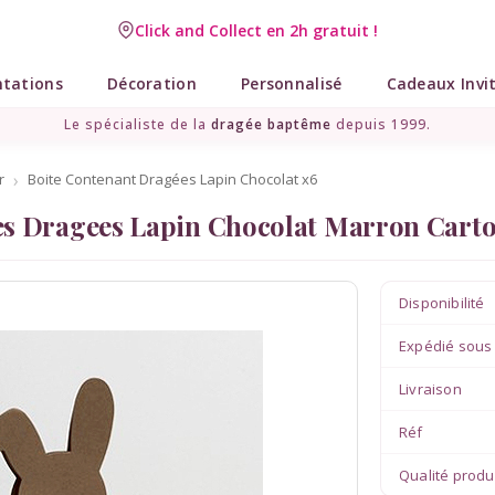
Click and Collect en 2h gratuit !
Livraison point relais gratuit dès 89 € !
ntations
Décoration
Personnalisé
Cadeaux Invi
Le spécialiste de la
dragée baptême
depuis 1999.
r
Boite Contenant Dragées Lapin Chocolat x6
es Dragees Lapin Chocolat Marron Cart
Disponibilité
Expédié sous
Livraison
Réf
Qualité produ