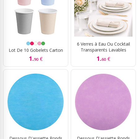
6 Verres à Eau Ou Cocktail
Transparents Lavables
Lot De 10 Gobelets Carton
1.
1.
€
€
90
60
Dessous D'assiette Ronds
Dessous D'assiette Ronds