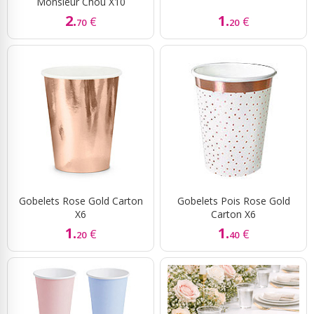
Monsieur Chou X10
2.
1.
€
€
70
20
Gobelets Rose Gold Carton
Gobelets Pois Rose Gold
X6
Carton X6
1.
1.
€
€
20
40