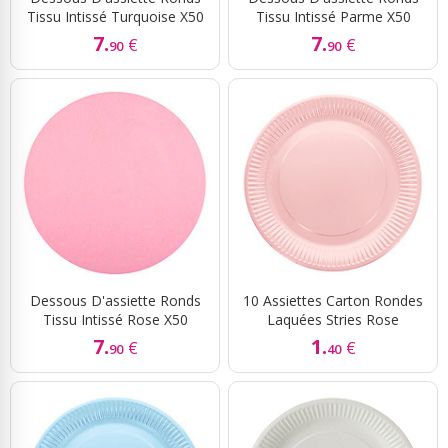
Tissu Intissé Turquoise X50
Tissu Intissé Parme X50
7.
7.
€
€
90
90
Dessous D'assiette Ronds
10 Assiettes Carton Rondes
Tissu Intissé Rose X50
Laquées Stries Rose
7.
1.
€
€
90
40