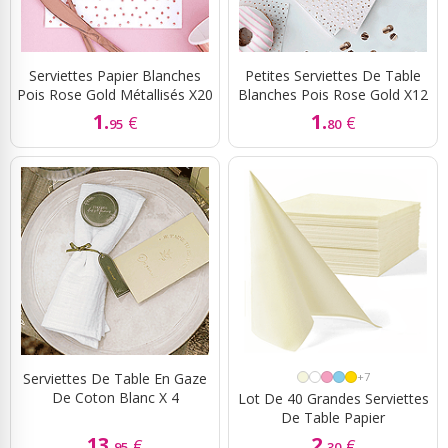
Serviettes Papier Blanches
Petites Serviettes De Table
Pois Rose Gold Métallisés X20
Blanches Pois Rose Gold X12
1.
1.
€
€
95
80
Serviettes De Table En Gaze
+7
De Coton Blanc X 4
Lot De 40 Grandes Serviettes
De Table Papier
13.
2.
€
€
95
30