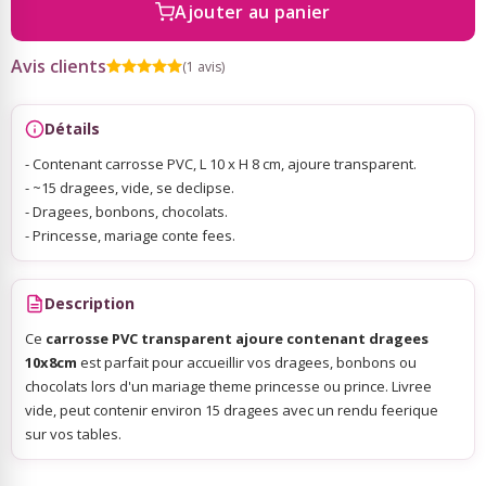
Ajouter au panier
Sky Lanterns
Avis clients
(1 avis)
Rubans Tulle Organdi
Détails
- Contenant carrosse PVC, L 10 x H 8 cm, ajoure transparent.
Scrapbooking, Loisirs Créatifs
- ~15 dragees, vide, se declipse.
- Dragees, bonbons, chocolats.
- Princesse, mariage conte fees.
Description
Ce
carrosse PVC transparent ajoure contenant dragees
10x8cm
est parfait pour accueillir vos dragees, bonbons ou
chocolats lors d'un mariage theme princesse ou prince. Livree
vide, peut contenir environ 15 dragees avec un rendu feerique
sur vos tables.