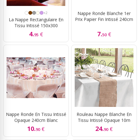
+2
Nappe Ronde Blanche 1er
Prix Papier Fin Intissé 240cm
La Nappe Rectangulaire En
Tissu Intissé 150x300
4.
7.
€
€
95
50
Nappe Ronde En Tissu Intissé
Rouleau Nappe Blanche En
Opaque 240cm Blanc
Tissu Intissé Opaque 10m
10.
24.
€
€
90
90