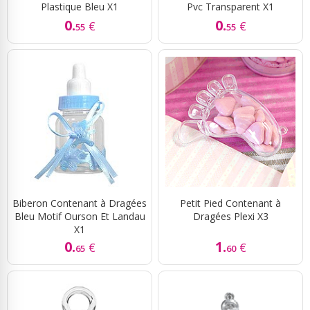
Plastique Bleu X1
Pvc Transparent X1
0.
0.
€
€
55
55
Biberon Contenant à Dragées
Petit Pied Contenant à
Bleu Motif Ourson Et Landau
Dragées Plexi X3
X1
0.
1.
€
€
65
60