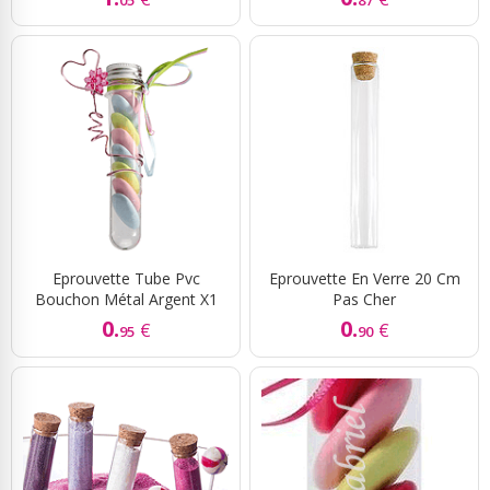
05
87
Eprouvette Tube Pvc
Eprouvette En Verre 20 Cm
Bouchon Métal Argent X1
Pas Cher
0.
0.
€
€
95
90