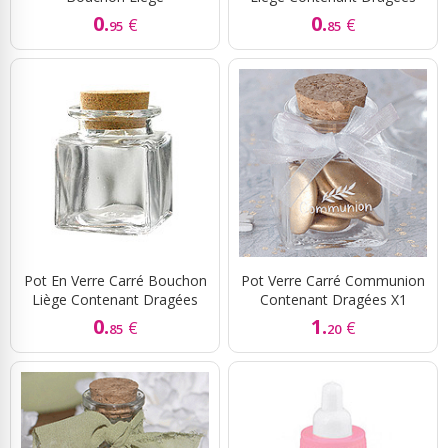
0.
0.
€
€
95
85
Pot En Verre Carré Bouchon
Pot Verre Carré Communion
Liège Contenant Dragées
Contenant Dragées X1
0.
1.
€
€
85
20