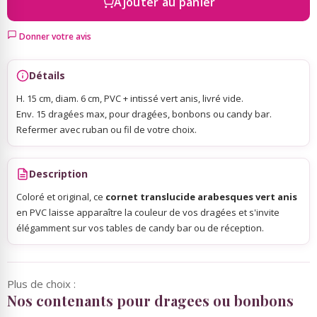
Ajouter au panier
Sky Lanterns
Donner votre avis
Détails
Rubans Tulle Organdi
H. 15 cm, diam. 6 cm, PVC + intissé vert anis, livré vide.
Env. 15 dragées max, pour dragées, bonbons ou candy bar.
Scrapbooking, Loisirs Créatifs
Refermer avec ruban ou fil de votre choix.
Description
Coloré et original, ce
cornet translucide arabesques vert anis
en PVC laisse apparaître la couleur de vos dragées et s'invite
élégamment sur vos tables de candy bar ou de réception.
Plus de choix :
Nos contenants pour dragees ou bonbons