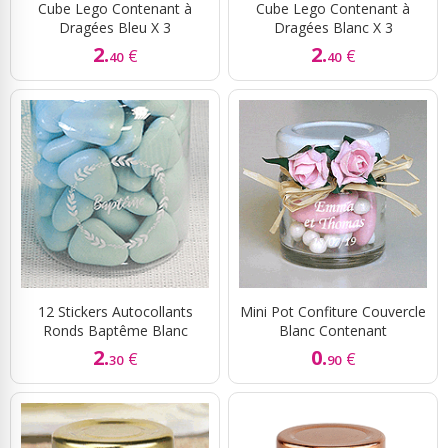
Cube Lego Contenant à
Cube Lego Contenant à
Dragées Bleu X 3
Dragées Blanc X 3
2.
2.
€
€
40
40
12 Stickers Autocollants
Mini Pot Confiture Couvercle
Ronds Baptême Blanc
Blanc Contenant
2.
0.
€
€
30
90