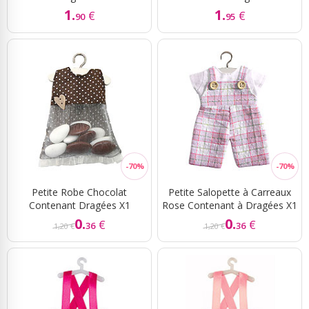
1.
1.
€
€
90
95
Petite Robe Chocolat
Petite Salopette à Carreaux
Contenant Dragées X1
Rose Contenant à Dragées X1
0.
0.
€
€
36
36
1,20 €
1,20 €