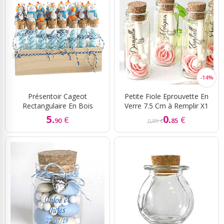
Présentoir Cageot
Petite Fiole Eprouvette En
Rectangulaire En Bois
Verre 7.5 Cm à Remplir X1
5.
0.
€
€
90
85
0,99 €