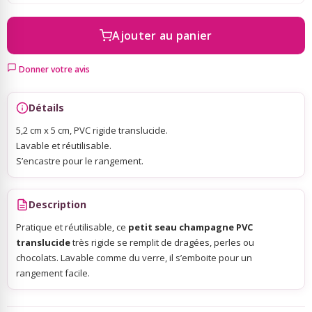
Ajouter au panier
Sky Lanterns
Donner votre avis
Rubans Tulle Organdi
Détails
Scrapbooking, Loisirs Créatifs
5,2 cm x 5 cm, PVC rigide translucide.
Lavable et réutilisable.
S’encastre pour le rangement.
Description
Pratique et réutilisable, ce
petit seau champagne PVC
translucide
très rigide se remplit de dragées, perles ou
chocolats. Lavable comme du verre, il s’emboite pour un
rangement facile.