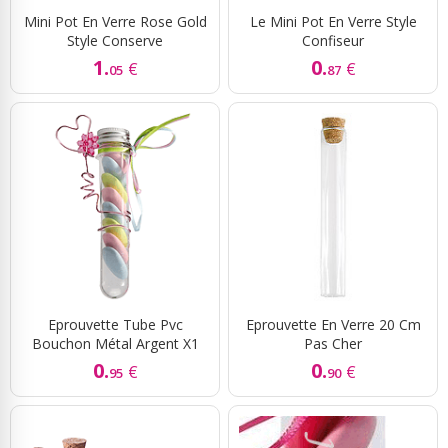
Mini Pot En Verre Rose Gold
Le Mini Pot En Verre Style
Style Conserve
Confiseur
1.
0.
€
€
05
87
Eprouvette Tube Pvc
Eprouvette En Verre 20 Cm
Bouchon Métal Argent X1
Pas Cher
0.
0.
€
€
95
90